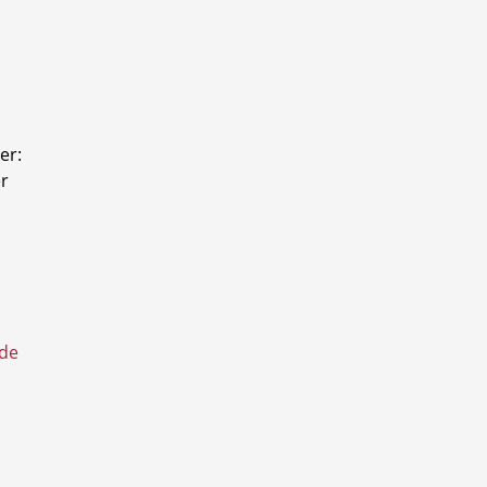
er:
r
.de