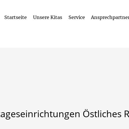
Startseite
Unsere Kitas
Service
Ansprechpartne
Kita-Einrichtungen
Leitlinien der kath. Kitas im Erzbistum
tageseinrichtungen
Östliches
R