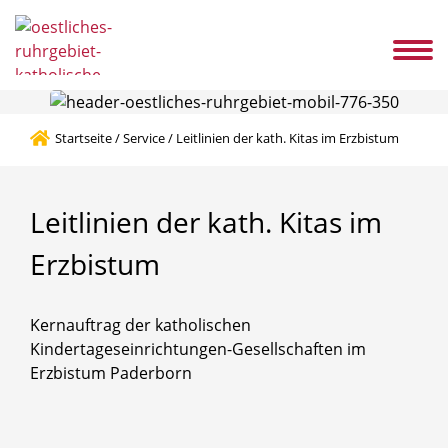
s
Service
Ansprechpartner
Karriere
Aktuelles
KITAZ
Kontakt
Startseite
/
Service
/
Leitlinien der kath. Kitas im Erzbistum
Leitlinien
der
kath.
Kitas
im
Erzbistum
Kernauftrag der katholischen
Kindertageseinrichtungen-Gesellschaften im
Erzbistum Paderborn