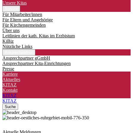
Unsere Kitas
Service
Für Mitarbeiter/innen
Für Eltern und Angehörige
Für Kirchengemeinden
Über uns
Leitlinien der kath. Kitas im Erzbistum
KiBiz
Nützliche Links
Ansprechpartner
Ansprechpartner gGmbH
Ansprechpartner Kita-Einrichtungen
Presse
Karriere
Aktuelles
KITAZ
Kontakt
KITAZ
KITAZ
Suche
Aktuelle Meldungen