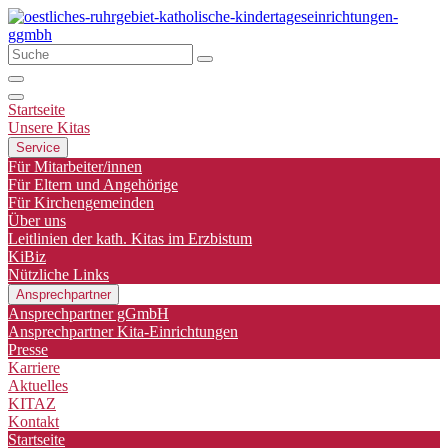
Startseite
Unsere Kitas
Service
Für Mitarbeiter/innen
Für Eltern und Angehörige
Für Kirchengemeinden
Über uns
Leitlinien der kath. Kitas im Erzbistum
KiBiz
Nützliche Links
Ansprechpartner
Ansprechpartner gGmbH
Ansprechpartner Kita-Einrichtungen
Presse
Karriere
Aktuelles
KITAZ
Kontakt
Startseite