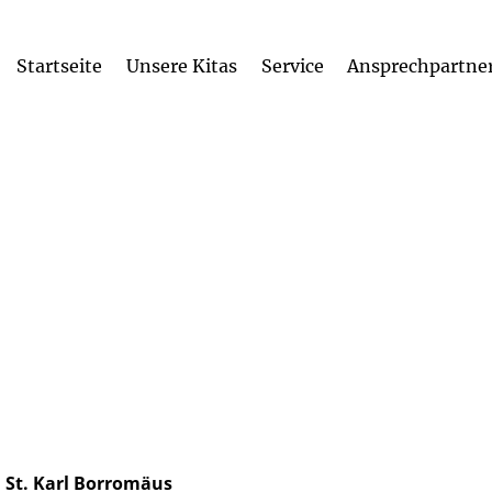
Startseite
Unsere Kitas
Service
Ansprechpartne
Kita-Einrichtungen
Leitlinien der kath. Kitas im Erzbistum
i St. Karl Borromäus