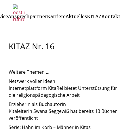
vice
Ansprechpartner
Karriere
Aktuelles
KITAZ
Kontakt
01.09.2014
Ansprechpartner Kita-Einrichtungen
Leitlinien der kath. Kitas im Erz
KITAZ
Nr.
16
Weitere Themen …
Netzwerk voller Ideen
Internetplattform KitaRel bietet Unterstützung für
die religionspädagogische Arbeit
Erzieherin als Buchautorin
Kitaleiterin Swana Seggewiß hat bereits 13 Bücher
veröffentlicht
Serie: Hahn im Korb – Männer in Kitas