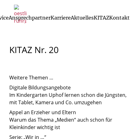
vice
Ansprechpartner
Karriere
Aktuelles
KITAZ
Kontakt
01.09.2015
Ansprechpartner Kita-Einrichtungen
Leitlinien der kath. Kitas im Erz
KITAZ
Nr.
20
Weitere Themen …
Digitale Bildungsangebote
Im Kindergarten Uphof lernen schon die Jüngsten,
mit Tablet, Kamera und Co. umzugehen
Appel an Erzieher und Eltern
Warum das Thema „Medien“ auch schon für
Kleinkinder wichtig ist
Serie: „Wir in …“