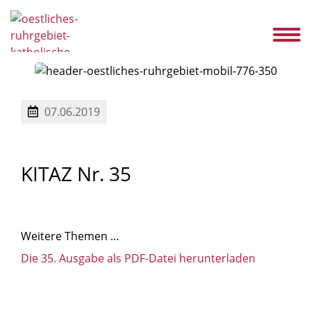
s
Service
Ansprechpartner
Karriere
Aktuelles
KITAZ
Kontakt
07.06.2019
KITAZ
Nr.
35
Weitere Themen …
Die 35. Ausgabe als PDF-Datei herunterladen