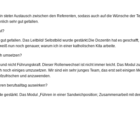
n steter Austausch zwischen den Referenten, sodass auch auf die Wünsche der T
lich sehr gut gefallen.
ut?
t gefallen. Das Leitbild/ Selbstbild wurde gestärkt.Die Dozentin hat es geschafft,
eiß nun noch genauer, warum ich in einer katholischen Kita arbeite.
och umsetzen?
s und nicht Führungskraft. Dieser Rollenwechsel ist nicht immer leicht. Das Modul
ch noch einiges umzusetzen. Wir sind ein sehr junges Team, das erst seit einigen
aufzufrischen und anzuwenden.
ihren berufsalltag auswirken?
rde gestärkt. Das Modul „Führen in einer Sandwichposition; Zusammenarbeit mit dem