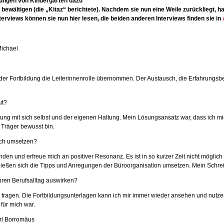
itungen von Kindergärten dazu
 bewältigen (die „Kitaz“ berichtete). Nachdem sie nun eine Weile zurückliegt, h
rviews können sie nun hier lesen, die beiden anderen Interviews finden sie in
Michael
it der Fortbildung die Leiterinnenrolle übernommen. Der Austausch, die Erfahrungs
ut?
ng mit sich selbst und der eigenen Haltung. Mein Lösungsansatz war, dass ich mich
 Träger bewusst bin.
och umsetzen?
en und erfreue mich an positiver Resonanz. Es ist in so kurzer Zeit nicht möglich 
 ließen sich die Tipps und Anregungen der Büroorganisation umsetzen. Mein Schrei
Ihren Berufsalltag auswirken?
e tragen. Die Fortbildungsunterlagen kann ich mir immer wieder ansehen und nutzen
für mich war.
Karl Borromäus