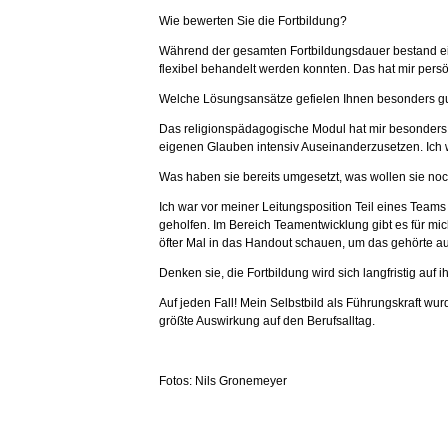
Wie bewerten Sie die Fortbildung?
Während der gesamten Fortbildungsdauer bestand ei
flexibel behandelt werden konnten. Das hat mir persön
Welche Lösungsansätze gefielen Ihnen besonders g
Das religionspädagogische Modul hat mir besonders gu
eigenen Glauben intensiv Auseinanderzusetzen. Ich w
Was haben sie bereits umgesetzt, was wollen sie n
Ich war vor meiner Leitungsposition Teil eines Team
geholfen. Im Bereich Teamentwicklung gibt es für mi
öfter Mal in das Handout schauen, um das gehörte 
Denken sie, die Fortbildung wird sich langfristig auf 
Auf jeden Fall! Mein Selbstbild als Führungskraft wu
größte Auswirkung auf den Berufsalltag.
Fotos: Nils Gronemeyer