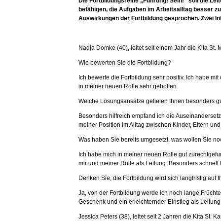
Die Fortbildungsreihe „Führung! Sein!“ soll die Le
befähigen, die Aufgaben im Arbeitsalltag besser zu
Auswirkungen der Fortbildung gesprochen. Zwei Inte
Nadja Domke (40), leitet seit einem Jahr die Kita St. 
Wie bewerten Sie die Fortbildung?
Ich bewerte die Fortbildung sehr positiv. Ich habe m
in meiner neuen Rolle sehr geholfen.
Welche Lösungsansätze gefielen Ihnen besonders g
Besonders hilfreich empfand ich die Auseinandersetzu
meiner Position im Alltag zwischen Kinder, Eltern und
Was haben Sie bereits umgesetzt, was wollen Sie n
Ich habe mich in meiner neuen Rolle gut zurechtgefund
mir und meiner Rolle als Leitung. Besonders schnell
Denken Sie, die Fortbildung wird sich langfristig auf 
Ja, von der Fortbildung werde ich noch lange Frücht
Geschenk und ein erleichternder Einstieg als Leitung 
Jessica Peters (38), leitet seit 2 Jahren die Kita St. 